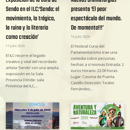
Exposición de la obra de
Nuevas Dramaturgias
Sendo en el ILC:‘Sendo: el
presenta ‘El peor
movimiento, lo trágico,
espectáculo del mundo.
la ruina y lo literario
De momento!!!’
como creación’
16 julio 2026
17 julio 2026
El Festival Cuna del
Parlamentarismo trae una
El ILC recorre el legado
comedia sobre personas
creativo y vital del recordado
hechas a sí mismas Entrada: 2
artista ‘Sendo’ con una amplia
euros Horario: 22:00 horas
exposición en la Sala
Lugar: Casona de Puerta
Provincia Dónde: sala
Castillo Dirección: Txubio
Provincia del ILC,...
Fernández...