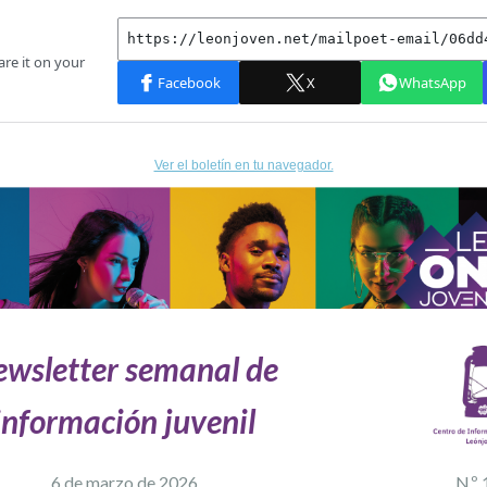
Ver el boletín en tu navegador.
wsletter semanal de
información juvenil
6 de marzo
de 2026
N.º 