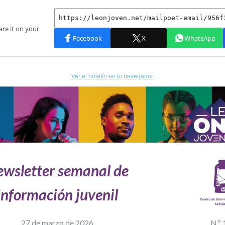
Ver el boletín en tu navegador.
wsletter semanal de
información juvenil
27 de marzo
de 2026
N.º 