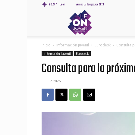
C
28.3
León
viernes, 07 de agosto de 2026
Leónjov
Inicio
Información Juvenil
Eurodesk
Consulta p
Información Juvenil
Eurodesk
Consulta para la próxim
3 julio 2026