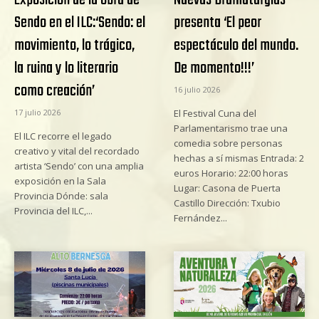
Exposición de la obra de
Nuevas Dramaturgias
Sendo en el ILC:‘Sendo: el
presenta ‘El peor
movimiento, lo trágico,
espectáculo del mundo.
la ruina y lo literario
De momento!!!’
como creación’
16 julio 2026
17 julio 2026
El Festival Cuna del
Parlamentarismo trae una
El ILC recorre el legado
comedia sobre personas
creativo y vital del recordado
hechas a sí mismas Entrada: 2
artista ‘Sendo’ con una amplia
euros Horario: 22:00 horas
exposición en la Sala
Lugar: Casona de Puerta
Provincia Dónde: sala
Castillo Dirección: Txubio
Provincia del ILC,...
Fernández...