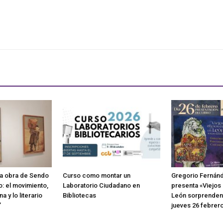
la obra de Sendo
Curso como montar un
Gregorio Fernán
o: el movimiento,
Laboratorio Ciudadano en
presenta «Viejos 
na y lo literario
Bibliotecas
León sorprendente
’
jueves 26 febrero