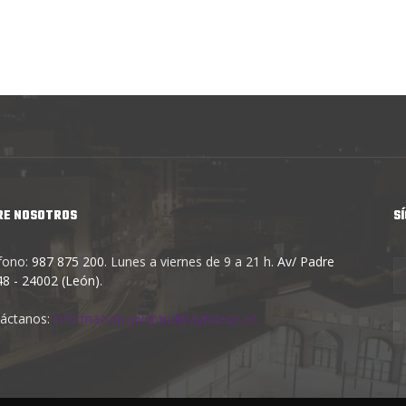
RE NOSOTROS
S
fono:
987 875 200
. Lunes a viernes de 9 a 21 h.
Av/ Padre
 48 - 24002 (León)
.
áctanos:
informacion.juventud@aytoleon.es