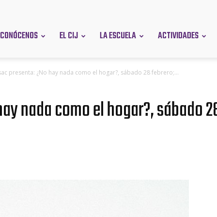
CONÓCENOS
EL CIJ
LA ESCUELA
ACTIVIDADES
en
sac presenta: ¿No hay nada como el hogar?, sábado 28 febrero;...
hay nada como el hogar?, sábado 28