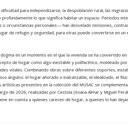
la dificultad para independizarse, la despoblación rural, las migrac
o profundamente lo que significa habitar un espacio. Periodos i
 o circunstancias personales— han desvelado tensiones, contradi
ugar de refugio y seguridad, para otras puede convertirse en un e
 dogma en un momento en el que la vivienda se ha convertido en 
ncepto de hogar como algo inestable y polifacético, moldeado por
ades vitales. Combinando obras sobre diferentes soportes, instala
ángulos: el hogar añorado o inalcanzable, el idealizado, el físico y
as artísticas presentes en la colección del MUSAC se complementa
largo de 2026, realizadas por Cestola (Xoana Almar y Miguel Peral
iene en cuenta a quienes carecen de hogar, a quienes lo han dejad