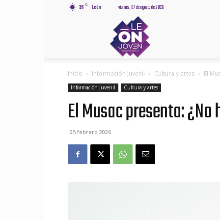
C
31
León
viernes, 07 de agosto de 2026
Leónjov
Inicio
Información Juvenil
Cultura y artes
El Mu
Información Juvenil
Cultura y artes
El Musac presenta: ¿No 
25 febrero 2026