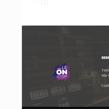
SOB
Telé
Isla
Cont