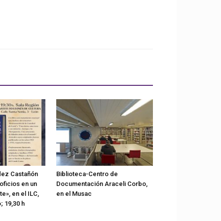
dez Castañón
Biblioteca-Centro de
oficios en un
Documentación Araceli Corbo,
», en el ILC,
en el Musac
; 19,30 h