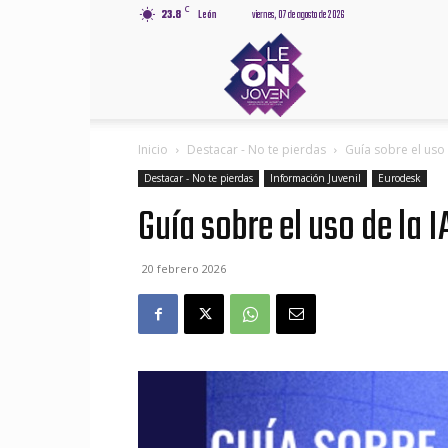
C
23.8
León
viernes, 07 de agosto de 2026
Leónjov
Inicio
Destacar - No te pierdas
Guía sobre el uso 
Destacar - No te pierdas
Información Juvenil
Eurodesk
Guía sobre el uso de la 
20 febrero 2026