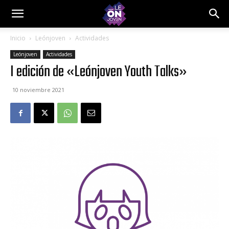
Inicio
Leónjoven
Actividades
Leónjoven
Actividades
I edición de «Leónjoven Youth Talks»
10 noviembre 2021