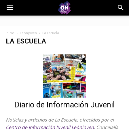
Inicio
Leónjoven
La Escuela
LA ESCUELA
Diario de Información Juvenil
Noticias y artículos de La Escuela, ofrecidos por el
Centro de Información Juvenil Leónjoven
, Concejalía