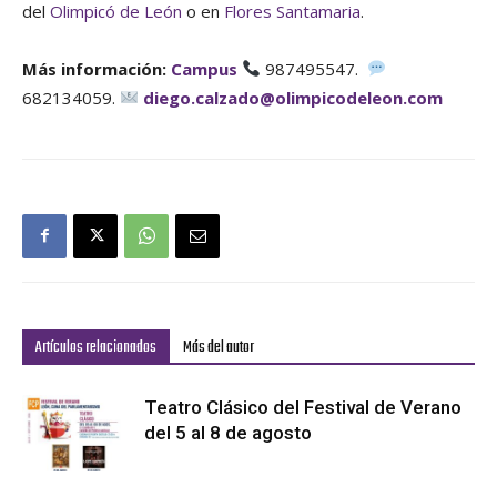
del
Olimpicó de León
o en
Flores Santamaria
.
Más información:
Campus
987495547.
682134059.
diego.calzado@olimpicodeleon.com
Artículos relacionados
Más del autor
Teatro Clásico del Festival de Verano
del 5 al 8 de agosto