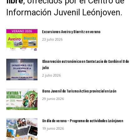
libre
, ofrecidos por el
Centro de
Información Juvenil Leónjoven
.
Excursiones Aveiro y Biarritz en verano
23 julio 2026
Observación astronómica en Santa Lucia de Gordón el 8 de
julio
2 julio 2026
Bono Juvenil de Turismo Activo provincial en León
29 junio 2026
Un día de verano – Programa de actividades Leónjoven
19 junio 2026