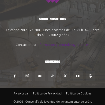
SOBRE NOSOTROS
Teléfono:
987 875 200
. Lunes a viernes de 9 a 21 h.
Av/ Padre
Isla 48 - 24002 (León)
.
Contáctanos:
informacion.juventud@aytoleon.es
SÍGUENOS
Aviso Legal
Política de Privacidad
Política de Cookies
© 2026 - Concejalía de Juventud del Ayuntamiento de León.