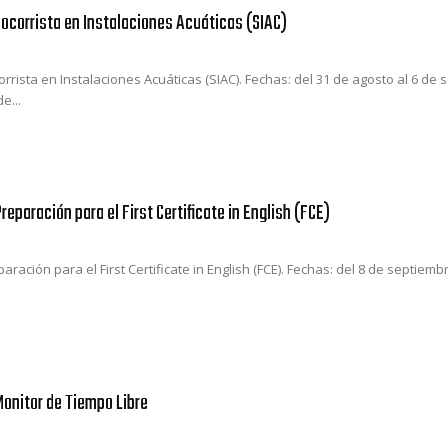
Socorrista en Instalaciones Acuáticas (SIAC)
rrista en Instalaciones Acuáticas (SIAC). Fechas: del 31 de agosto al 6 de 
e...
reparación para el First Certificate in English (FCE)
aración para el First Certificate in English (FCE). Fechas: del 8 de septiem
Monitor de Tiempo Libre