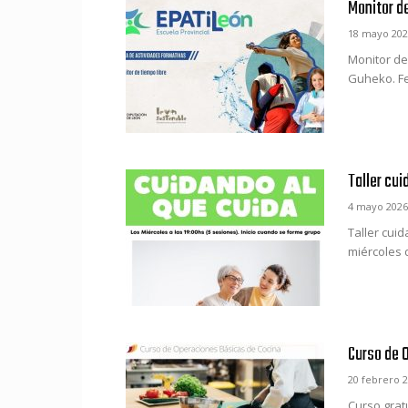
Monitor d
18 mayo 202
Monitor de
Guheko. Fec
Taller cui
4 mayo 2026
Taller cui
miércoles 
Curso de 
20 febrero 
Curso grat