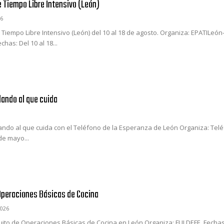
e Tiempo Libre Intensivo (León)
6
 Tiempo Libre Intensivo (León) del 10 al 18 de agosto. Organiza: EPATILeón-
has: Del 10 al 18...
dando al que cuida
dando al que cuida con el Teléfono de la Esperanza de León Organiza: Tel
de mayo...
Operaciones Básicas de Cocina
2026
uito de Operaciones Básicas de Cocina en León Organiza: FULDEFE. Fechas: 