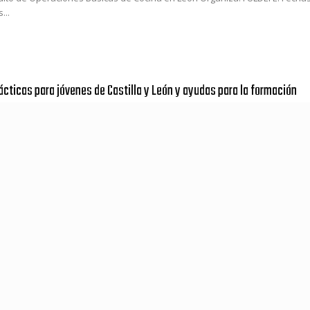
...
ácticas para jóvenes de Castilla y León y ayudas para la formación
21
ticas para jóvenes de Castilla y León y Ayudas para la Formación" de CCOO
,...