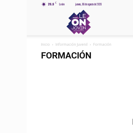
C
29.9
León
jueves, 06 de agosto de 2026
Leónjov
Inicio
Información Juvenil
Formación
FORMACIÓN