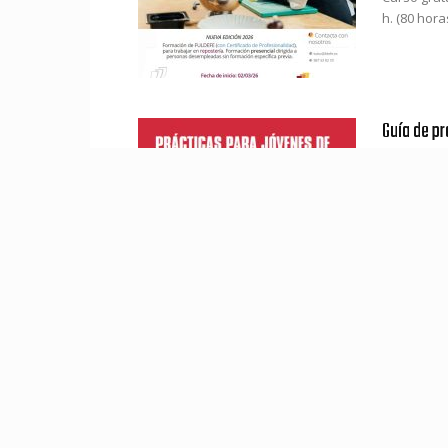
h. (80 horas
Guía de pr
19 marzo 20
Guía "Prác
información