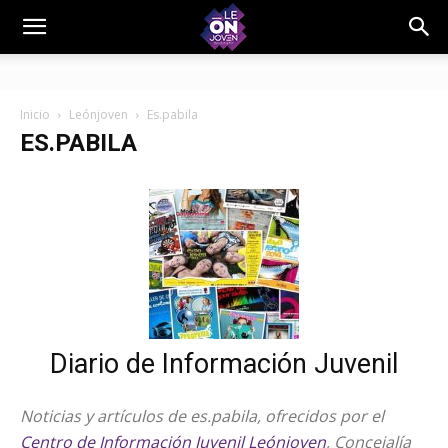
Inicio
Leónjoven
Es.pabila
ES.PABILA
Diario de Información Juvenil
Noticias y artículos de es.pabila, ofrecidos por el
Centro de Información Juvenil Leónjoven
, Concejalía