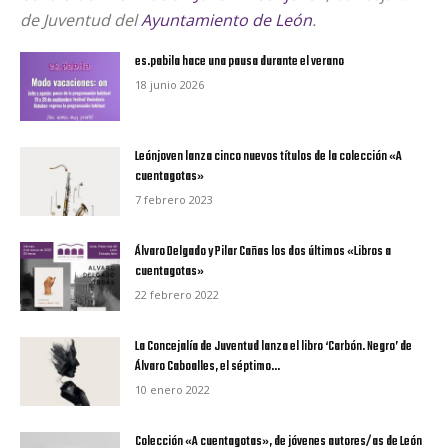
de Juventud del
Ayuntamiento de León
.
es.pabila hace una pausa durante el verano
18 junio 2026
Leónjoven lanza cinco nuevos títulos de la colección «A
cuentagotas»
7 febrero 2023
Álvaro Delgado y Pilar Cañas los dos últimos «Libros a
cuentagotas»
22 febrero 2022
La Concejalía de Juventud lanza el libro ‘Carbón. Negro’ de
Álvaro Caboalles, el séptimo...
10 enero 2022
Colección «A cuentagotas», de jóvenes autores/as de León