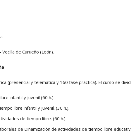
a.
– Vecilla de Curueño (León).
ña
ca (presencial y telemática y 160 fase práctica).
El curso se divi
re infantil y juvenil (60 h.).
po libre infantil y juvenil. (30 h.).
ividades de tiempo libre. (60 h.).
borales de Dinamización de actividades de tiempo libre educativo, i