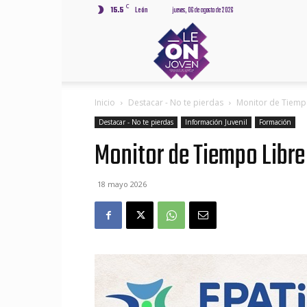
C
15.5
León
jueves, 06 de agosto de 2026
Leónjov
Inicio
Destacar - No te pierdas
Monitor de Tiempo
Destacar - No te pierdas
Información Juvenil
Formación
Monitor de Tiempo Libre
18 mayo 2026