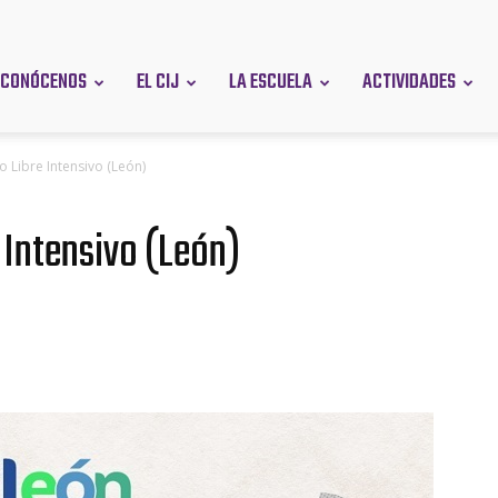
CONÓCENOS
EL CIJ
LA ESCUELA
ACTIVIDADES
en
 Libre Intensivo (León)
 Intensivo (León)