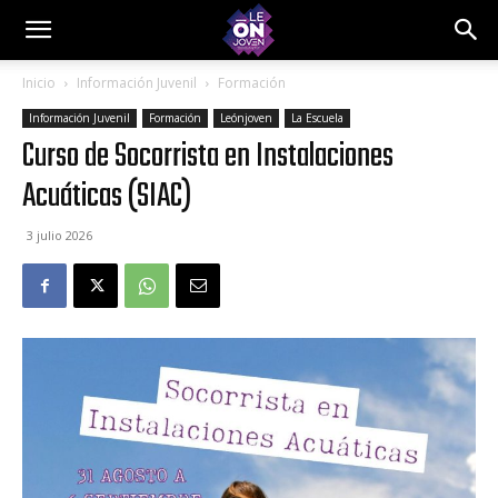
Inicio
Información Juvenil
Formación
Información Juvenil
Formación
Leónjoven
La Escuela
Curso de Socorrista en Instalaciones
Acuáticas (SIAC)
3 julio 2026