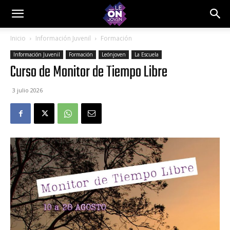
Inicio
Información Juvenil
Formación
Información Juvenil
Formación
Leónjoven
La Escuela
Curso de Monitor de Tiempo Libre
3 julio 2026