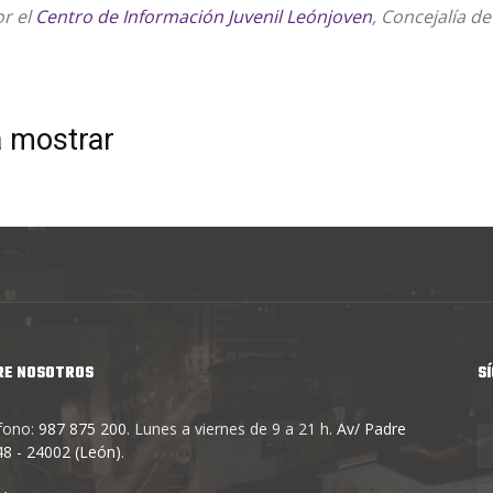
or el
Centro de Información Juvenil Leónjoven
, Concejalía d
a mostrar
RE NOSOTROS
S
fono:
987 875 200
. Lunes a viernes de 9 a 21 h.
Av/ Padre
 48 - 24002 (León)
.