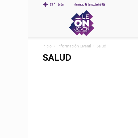
C
21
León
domingo, 09 de agosto de 2026
Leónjov
Inicio
Información Juvenil
Salud
SALUD